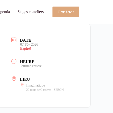
Contact
genda
Stages et ateliers
DATE
07 Fév 2026
Expiré!
HEURE
Journée entière
LIEU
Imaginatique
29 route de Gardères - SERON