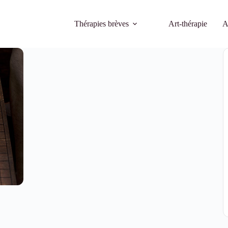
Thérapies brèves
Art-thérapie
A